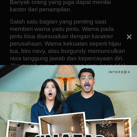
Banyak orang yang juga dapat menilai
kantor dari penampilan.
Salah satu bagian yang penting saat
memberi warna yaitu pintu. Warna pada
×
pintu bisa disesuaikan dengan karakter
perusahaan. Warna kekuatan seperti hijau
tua, biru navy, atau burgundy memunculkan
rasa tanggung jawab dan kepercayaan diri.
Jika masih ragu, memasang pintu kaca tidak
pernah salah.
Foyer pada kantor juga merupakan tempat
logo perusahaan di pasang. Pastikan nama
atau logo memiliki warna senada dengan
tema keseluruhan ruangan. Selain itu,
lengkapi desain foyer kantor dengan
menambahkan karpet yang juga senada.
Karpet juga berguna untuk melindungi ruang
dari kotoran.