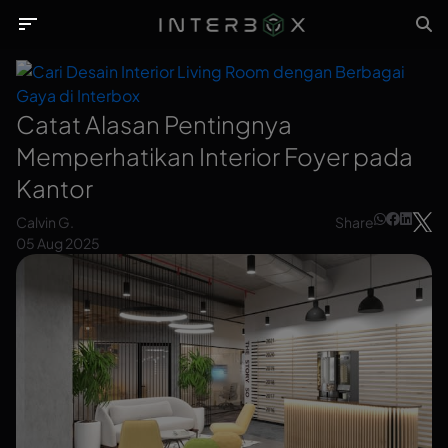
sort
sort
close
close
Catat Alasan Pentingnya
Memperhatikan Interior Foyer pada
Kantor
Calvin G.
Share
05 Aug 2025