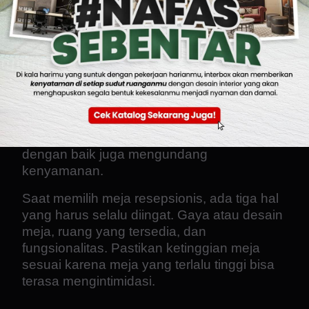
Memilih Meja Resepsionis yang Sesuai
Pada foyer kantor, biasanya terdapat meja
resepsionis. Pilih yang sesuai untuk
menciptakan suasana kantor yang
diinginkan. Meja resepsionis yang didesain
dengan baik, mampu menentukan suasana
percakapan di kantor. Meja yang dipilih
dengan baik juga mengundang
kenyamanan.
Saat memilih meja resepsionis, ada tiga hal
yang harus selalu diingat. Gaya atau desain
meja, ruang yang tersedia, dan
fungsionalitas. Pastikan ketinggian meja
sesuai karena meja yang terlalu tinggi bisa
terasa mengintimidasi.