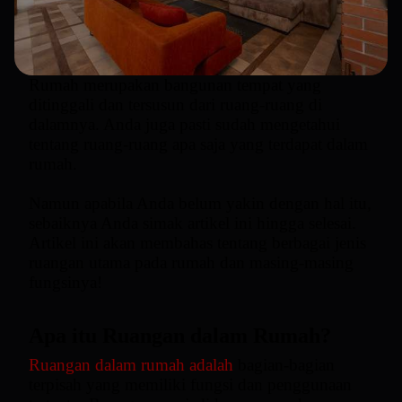
Rumah merupakan bangunan tempat yang 
ditinggali dan tersusun dari ruang-ruang di 
dalamnya. Anda juga pasti sudah mengetahui 
tentang ruang-ruang apa saja yang terdapat dalam 
rumah. 
Namun apabila Anda belum yakin dengan hal itu, 
sebaiknya Anda simak artikel ini hingga selesai. 
Artikel ini akan membahas tentang berbagai jenis 
ruangan utama pada rumah dan masing-masing 
fungsinya!
Apa itu Ruangan dalam Rumah?
Ruan
gan dalam rumah adalah
 bagian-bagian 
terpisah yang memiliki fungsi dan penggunaan 