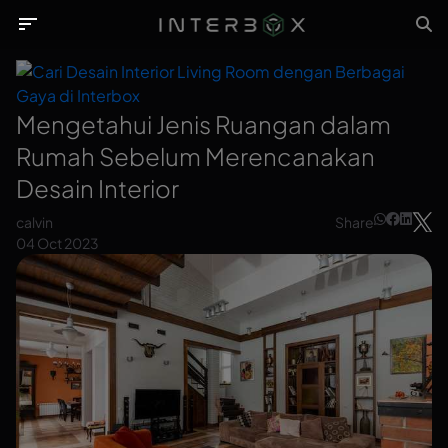
sort
sort
close
close
Mengetahui Jenis Ruangan dalam
Rumah Sebelum Merencanakan
Desain Interior
calvin
Share
04 Oct 2023