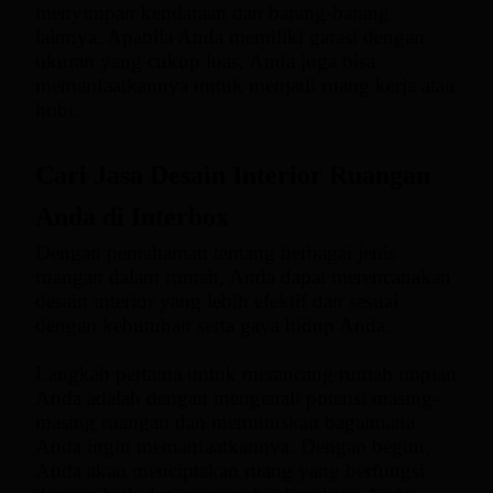
menyimpan kendaraan dan barang-barang 
lainnya. Apabila Anda memiliki garasi dengan 
ukuran yang cukup luas, Anda juga bisa 
memanfaatkannya untuk menjadi ruang kerja atau 
hobi.
Cari Jasa Desain Interior Ruangan 
Anda di Interbox
Dengan pemahaman tentang berbagai jenis 
ruangan dalam rumah, Anda dapat merencanakan 
desain interior yang lebih efektif dan sesuai 
dengan kebutuhan serta gaya hidup Anda.
Langkah pertama untuk merancang rumah impian 
Anda adalah dengan mengenali potensi masing-
masing ruangan dan memutuskan bagaimana 
Anda ingin memanfaatkannya. Dengan begitu, 
Anda akan menciptakan ruang yang berfungsi 