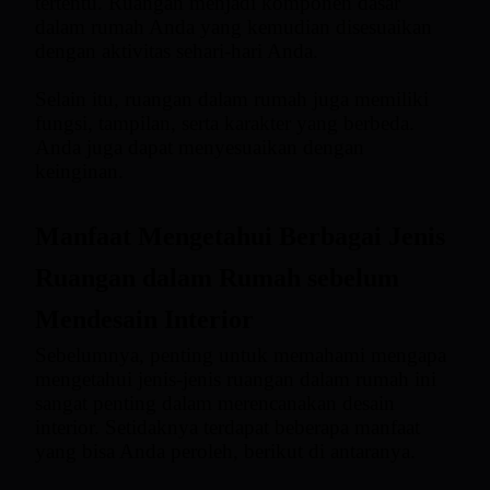
tertentu. Ruangan menjadi komponen dasar 
dalam rumah Anda yang kemudian disesuaikan 
dengan aktivitas sehari-hari Anda.
Selain itu, ruangan dalam rumah juga memiliki 
fungsi, tampilan, serta karakter yang berbeda. 
Anda juga dapat menyesuaikan dengan 
keinginan.
Manfaat Mengetahui Berbagai Jenis 
Ruangan dalam Rumah sebelum 
Mendesain Interior
Sebelumnya, penting untuk memahami mengapa 
mengetahui jenis-jenis ruangan dalam rumah ini 
sangat penting dalam merencanakan desain 
interior. 
Setidaknya terdapat beberapa manfaat
yang bisa Anda peroleh, berikut di antaranya.